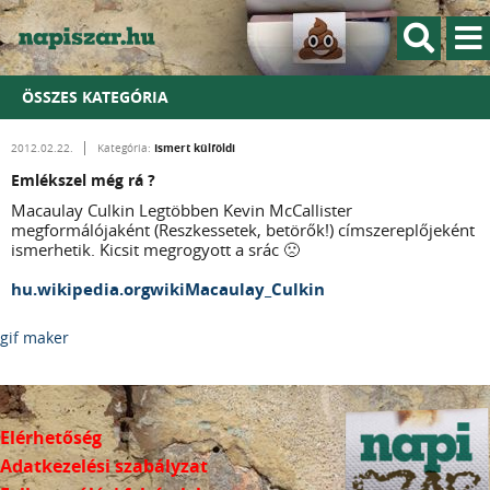
ÖSSZES KATEGÓRIA
Ismert külföldi
2012.02.22.
Kategória:
Emlékszel még rá ?
Macaulay Culkin Legtöbben Kevin McCallister
megformálójaként (Reszkessetek, betörők!) címszereplőjeként
ismerhetik. Kicsit megrogyott a srác 🙁
hu.wikipedia.orgwikiMacaulay_Culkin
gif maker
Elérhetőség
Adatkezelési szabályzat