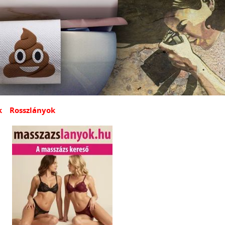
k
Rosszlányok