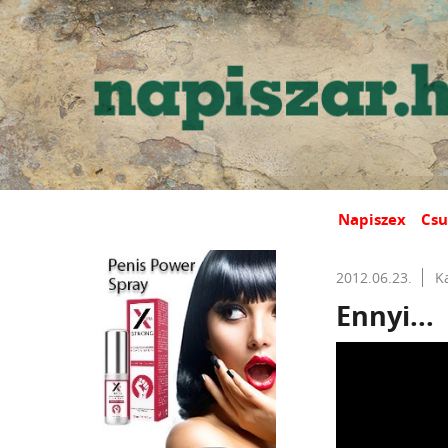
Napiszex
Csu
2012.06.23.
K
Ennyi...