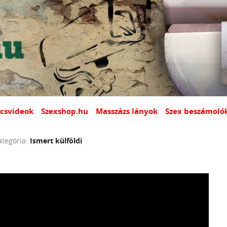
csvideok
Szexshop.hu
Masszázs lányok
Szex beszámoló
ategória:
Ismert külföldi