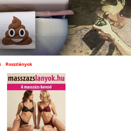
k
Rosszlányok