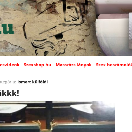
csvideok
Szexshop.hu
Masszázs lányok
Szex beszámoló
ategória:
Ismert külföldi
ákkk!