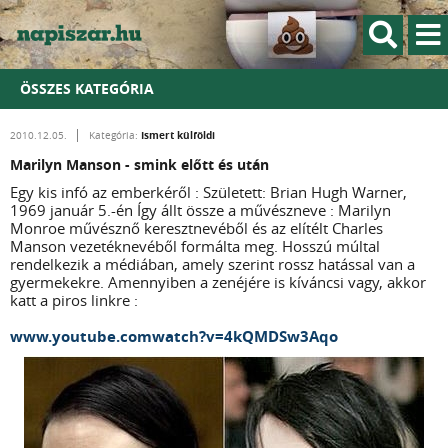
ÖSSZES KATEGÓRIA
Ismert külföldi
2010.12.05.
Kategória:
Marilyn Manson - smink előtt és után
Egy kis infó az emberkéről : Született: Brian Hugh Warner,
1969 január 5.-én Így állt össze a művészneve : Marilyn
Monroe művésznő keresztnevéből és az elítélt Charles
Manson vezetéknevéből formálta meg. Hosszú múltal
rendelkezik a médiában, amely szerint rossz hatással van a
gyermekekre. Amennyiben a zenéjére is kíváncsi vagy, akkor
katt a piros linkre :
www.youtube.comwatch?v=4kQMDSw3Aqo