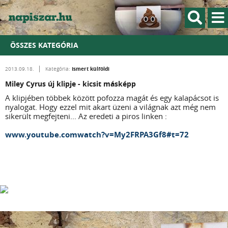
ÖSSZES KATEGÓRIA
Ismert külföldi
2013.09.18.
Kategória:
Miley Cyrus új klipje - kicsit másképp
A klipjében többek között pofozza magát és egy kalapácsot is
nyalogat. Hogy ezzel mit akart üzeni a világnak azt még nem
sikerült megfejteni... Az eredeti a piros linken :
www.youtube.comwatch?v=My2FRPA3Gf8#t=72