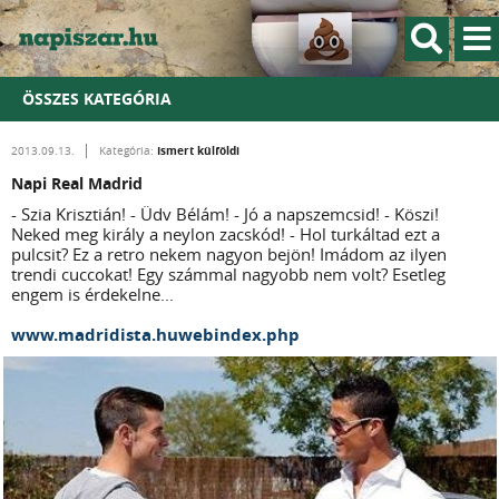
ÖSSZES KATEGÓRIA
Ismert külföldi
2013.09.13.
Kategória:
Napi Real Madrid
- Szia Krisztián! - Üdv Bélám! - Jó a napszemcsid! - Köszi!
Neked meg király a neylon zacskód! - Hol turkáltad ezt a
pulcsit? Ez a retro nekem nagyon bejön! Imádom az ilyen
trendi cuccokat! Egy számmal nagyobb nem volt? Esetleg
engem is érdekelne...
www.madridista.huwebindex.php