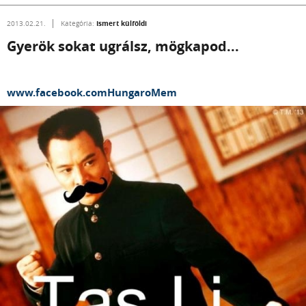
Ismert külföldi
2013.02.21.
Kategória:
Gyerök sokat ugrálsz, mögkapod...
www.facebook.comHungaroMem