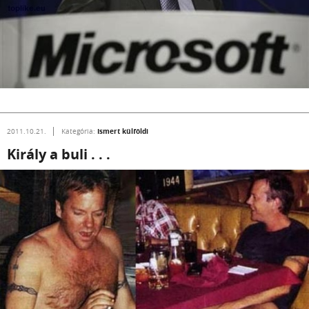
Ismert külföldi
2011.10.21.
Kategória:
Király a buli . . .