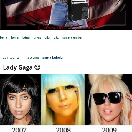
béna
béna
béna
divat
ciki
gáz
ismert ember
Ismert külföldi
2011.09.12.
Kategória:
Lady Gaga 🙁