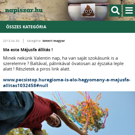
ÖSSZES KATEGÓRIA
Ismert magyar
2013.04.30.
Kategória:
Ma este Májusfa állítás !
Minek nekünk Valentin nap, ha van saját szokásunk is a
szerelemre ? Baltával, pálinkával óvatosan az éjszaka leple
alatt ! Részletek a piros link alatt.
www.pecsistop.huregioma-is-elo-hagyomany-a-majusfa-
allitas1032458#null