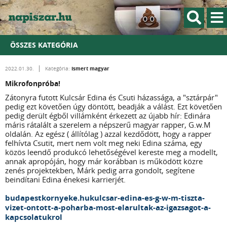
ÖSSZES KATEGÓRIA
Ismert magyar
2022.01.30.
Kategória:
Mikrofonpróba!
Zátonyra futott Kulcsár Edina és Csuti házassága, a "sztárpár"
pedig ezt követően úgy döntött, beadják a válást. Ezt követően
pedig derült égből villámként érkezett az újabb hír: Edinára
máris rátalált a szerelem a népszerű magyar rapper, G.w.M
oldalán. Az egész ( állítólag ) azzal kezdődött, hogy a rapper
felhívta Csutit, mert nem volt meg neki Edina száma, egy
közös leendő produkcó lehetőségével kereste meg a modellt,
annak apropóján, hogy már korábban is működött közre
zenés projektekben, Márk pedig arra gondolt, segítene
beindítani Edina énekesi karrierjét.
budapestkornyeke.hukulcsar-edina-es-g-w-m-tiszta-
vizet-ontott-a-poharba-most-elarultak-az-igazsagot-a-
kapcsolatukrol