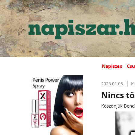
Napiszex
Csu
2026.01.08.
K
Nincs tö
Köszönjük Bend