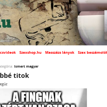
csvideok
Szexshop.hu
Masszázs lányok
Szex beszámoló
ategória:
Ismert magyar
bbé titok
egúz