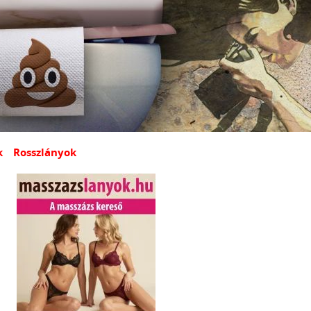
k
Rosszlányok