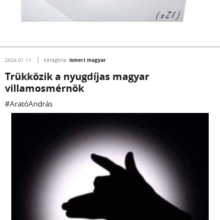
Ismert magyar
2024.01.11.
Kategória:
Trükközik a nyugdíjas magyar
villamosmérnök
#AratóAndrás