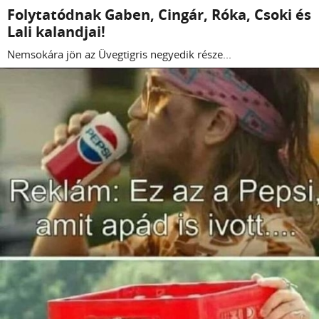
Folytatódnak Gaben, Cingár, Róka, Csoki és
Lali kalandjai!
Nemsokára jön az Üvegtigris negyedik része...