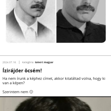
Ismert magyar
2024.07.16.
Kategória:
Ízirájder öcsém!
Ha nem írunk a képhez címet, akkor kitaláltad volna, hogy ki
van a képen?
Szerintem nem 🙂