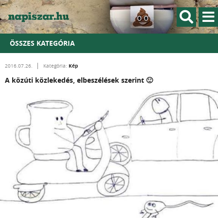
ÖSSZES KATEGÓRIA
Kép
2016.07.26.
Kategória:
A közúti közlekedés, elbeszélések szerint 🙂