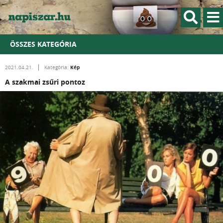
ÖSSZES KATEGÓRIA
Kép
2021.04.21.
Kategória:
A szakmai zsűri pontoz