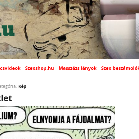
csvideok
Szexshop.hu
Masszázs lányok
Szex beszámoló
ategória:
Kép
tlet