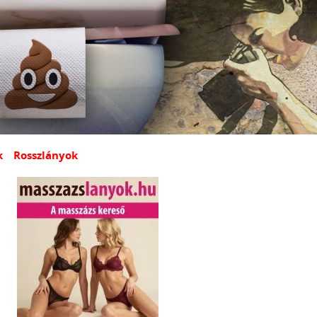
k
Rosszlányok