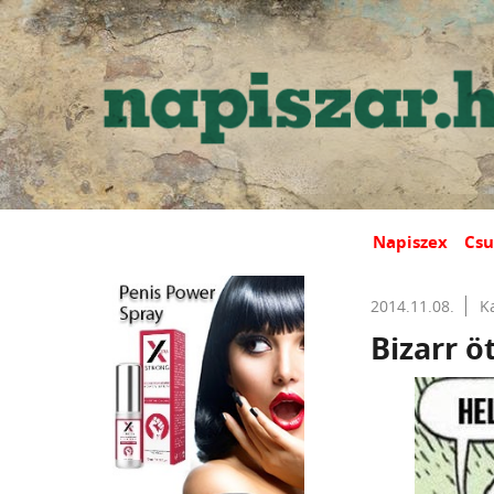
Napiszex
Csu
2014.11.08.
K
Bizarr ö