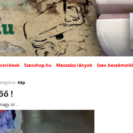
csvideok
Szexshop.hu
Masszázs lányok
Szex beszámoló
ategória:
Kép
őő !
nagy úr...