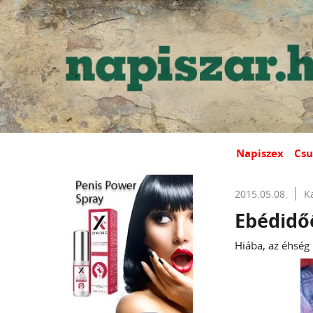
Napiszex
Csu
2015.05.08.
K
Ebédidő
Hiába, az éhség 