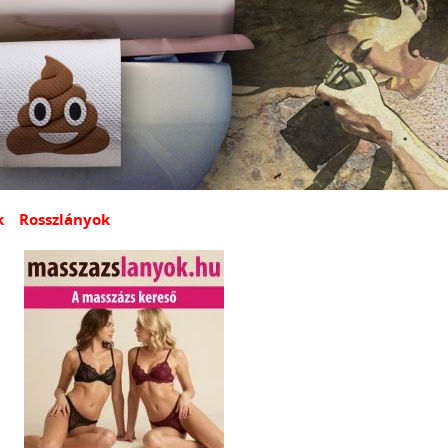
k
Rosszlányok