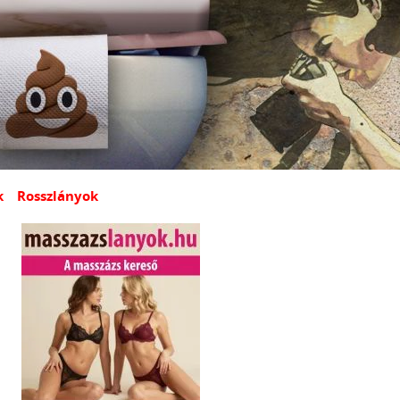
k
Rosszlányok