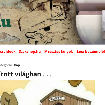
csvideok
Szexshop.hu
Masszázs lányok
Szex beszámoló
ategória:
Kép
tott világban . . .