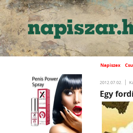
Napiszex
Csu
2012.07.02.
K
Egy fordí