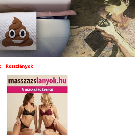
k
Rosszlányok