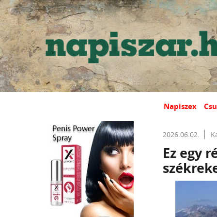
Napiszex
Csu
2026.06.02.
K
Ez egy r
székreke