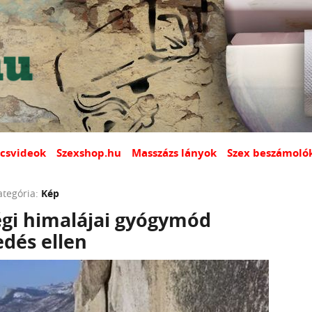
csvideok
Szexshop.hu
Masszázs lányok
Szex beszámoló
ategória:
Kép
égi himalájai gyógymód
dés ellen