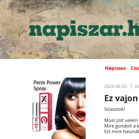
Napiszex
Csu
2026.06.02.
K
Ez vajon
Sziasztok!
Most jött velem
Mire gondolt a k
Ezt mire haszná