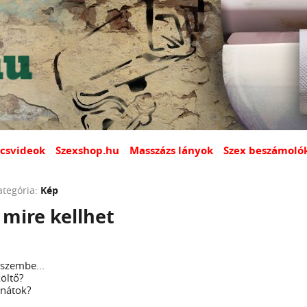
csvideok
Szexshop.hu
Masszázs lányok
Szex beszámoló
ategória:
Kép
 mire kellhet
 szembe...
öltő?
lnátok?