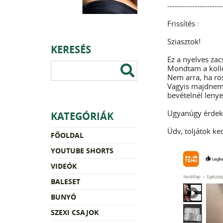
----------------------
Frissítés :
Sziasztok!
KERESÉS
Ez a nyelves zac
Mondtam a koll
Nem arra, ha ros
Vagyis majdnem:
bevételnél lenye
Ugyanúgy érdeke
KATEGÓRIÁK
Üdv, toljátok k
FŐOLDAL
YOUTUBE SHORTS
VIDEÓK
BALESET
BUNYÓ
SZEXI CSAJOK