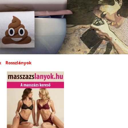
k
Rosszlányok