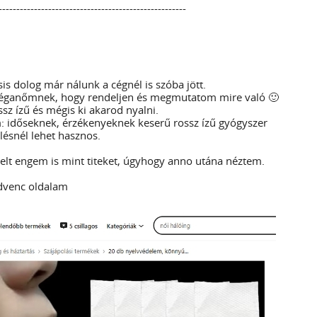
-----------------------------------------------------
sis dolog már nálunk a cégnél is szóba jött.
éganőmnek, hogy rendeljen és megmutatom mire való 🙂
sz ízű és mégis ki akarod nyalni.
 időseknek, érzékenyeknek keserű rossz ízű gyógyszer
lésnél lehet hasznos.
lt engem is mint titeket, úgyhogy anno utána néztem.
edvenc oldalam