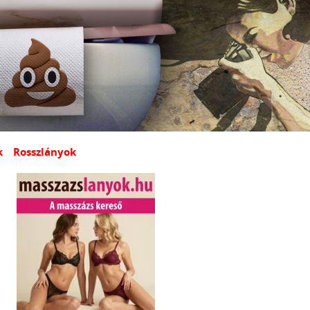
k
Rosszlányok