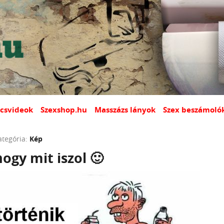
csvideok
Szexshop.hu
Masszázs lányok
Szex beszámoló
ategória:
Kép
hogy mit iszol 🙂