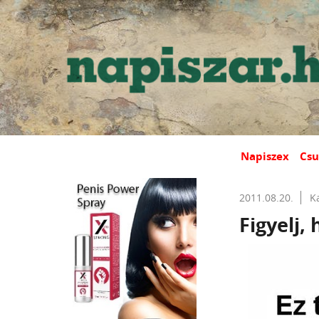
Napiszex
Csu
2011.08.20.
K
Figyelj, 