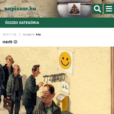
ÖSSZES KATEGÓRIA
Kép
2014.11.23.
Kategória:
Hétfő 🙁