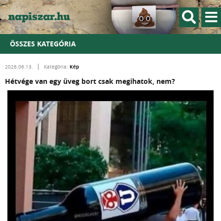
ÖSSZES KATEGÓRIA
Kép
2026.06.13.
Kategória:
Hétvége van egy üveg bort csak megihatok, nem?