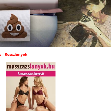
k
Rosszlányok