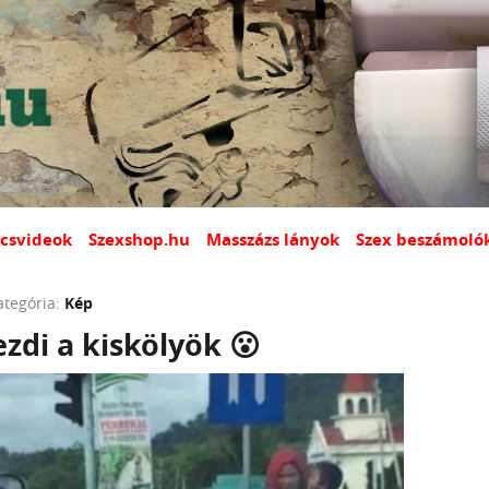
csvideok
Szexshop.hu
Masszázs lányok
Szex beszámoló
ategória:
Kép
zdi a kiskölyök 😮