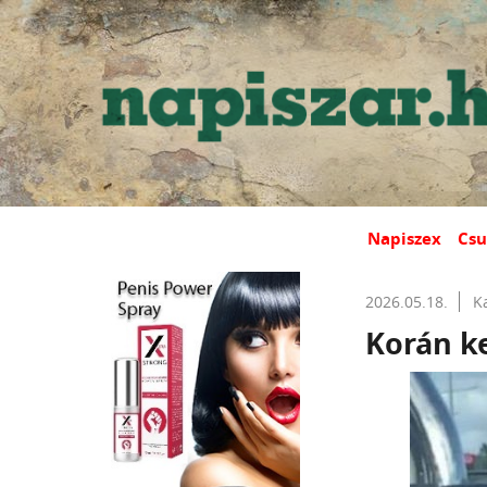
Napiszex
Csu
2026.05.18.
K
Korán ke