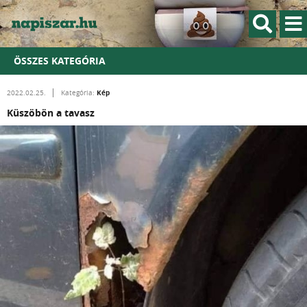
ÖSSZES KATEGÓRIA
Kép
2022.02.25.
Kategória:
Küszöbön a tavasz