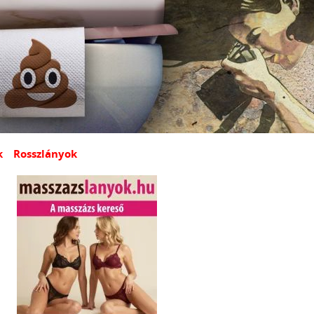
k
Rosszlányok