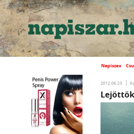
Napiszex
Csu
2012.06.23.
K
Lejöttö