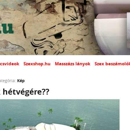
csvideok
Szexshop.hu
Masszázs lányok
Szex beszámoló
ategória:
Kép
k hétvégére??