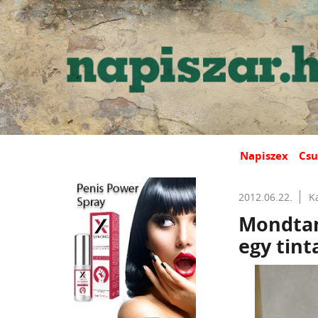
Napiszex
Csu
2012.06.22.
K
Mondtam,
egy tint