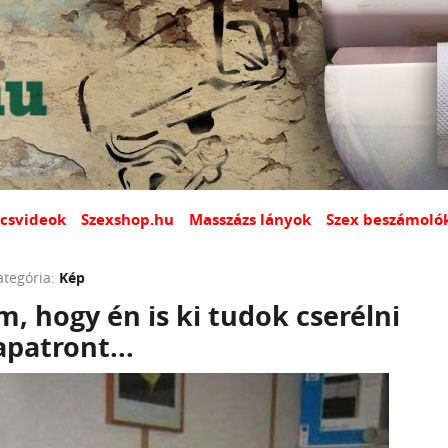
csvideok
Szexshop.hu
Masszázs lányok
Szex beszámoló
ategória:
Kép
 hogy én is ki tudok cserélni
apatront...