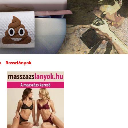
k
Rosszlányok