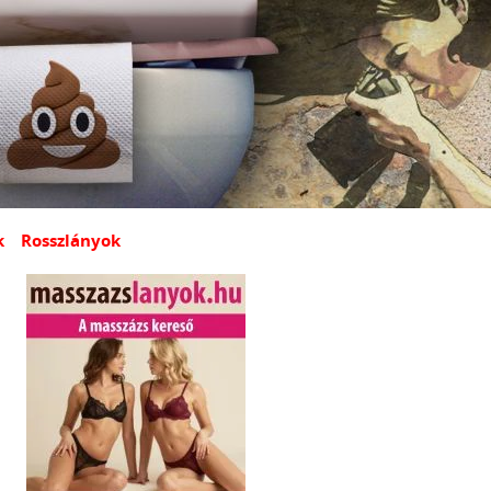
k
Rosszlányok