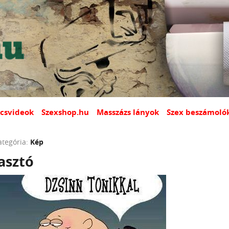
csvideok
Szexshop.hu
Masszázs lányok
Szex beszámoló
ategória:
Kép
asztó