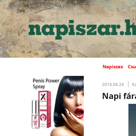
Napiszex
Csu
2014.04.24.
K
Napi fár