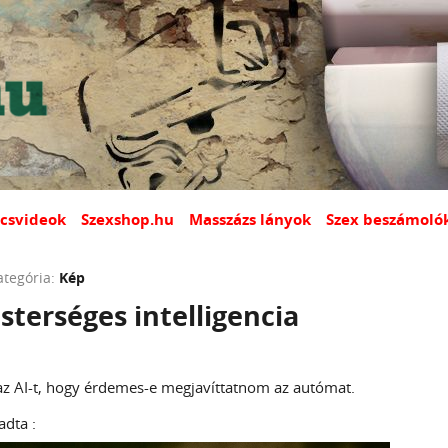
csvideok
Szexshop.hu
Masszázs lányok
Szex beszámoló
ategória:
Kép
terséges intelligencia
 AI-t, hogy érdemes-e megjavíttatnom az autómat.
adta :