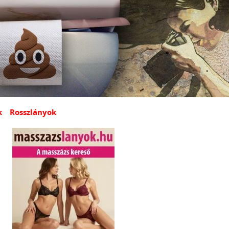
k
Rosszlányok