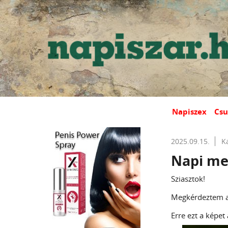
Napiszex
Csu
2025.09.15.
K
Napi mes
Sziasztok!
Megkérdeztem az
Erre ezt a képet 