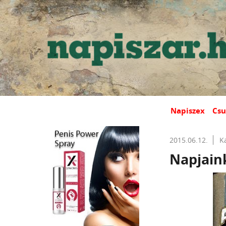
Napiszex
Csu
2015.06.12.
K
Napjain