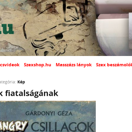
csvideok
Szexshop.hu
Masszázs lányok
Szex beszámoló
ategória:
Kép
k fiatalságának