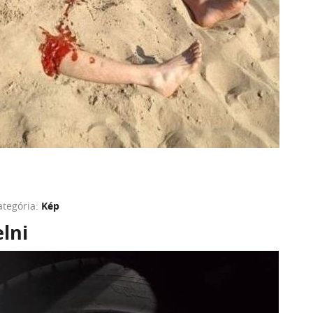
ategória:
Kép
elni