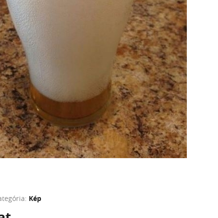
ategória:
Kép
at