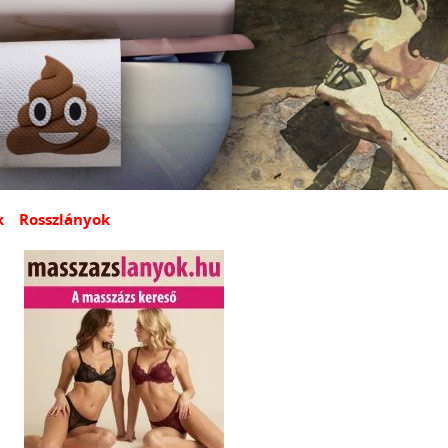
k
Rosszlányok