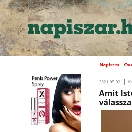
Napiszex
Csu
2021.05.02.
K
Amit Ist
válassza