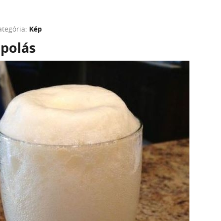
ategória:
Kép
apolás