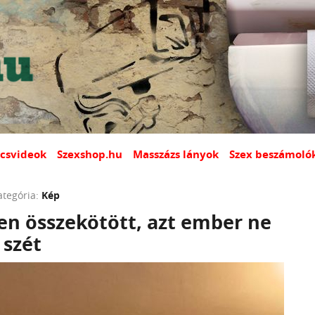
csvideok
Szexshop.hu
Masszázs lányok
Szex beszámoló
ategória:
Kép
en összekötött, azt ember ne
 szét