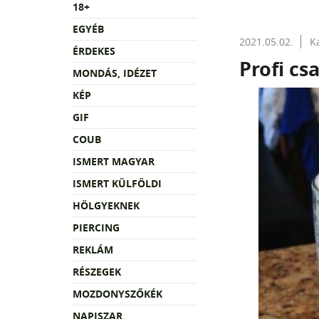
18+
EGYÉB
2021.05.02.
K
ÉRDEKES
Profi cs
MONDÁS, IDÉZET
KÉP
GIF
COUB
ISMERT MAGYAR
ISMERT KÜLFÖLDI
HÖLGYEKNEK
PIERCING
REKLÁM
RÉSZEGEK
MOZDONYSZŐKÉK
NAPISZAR