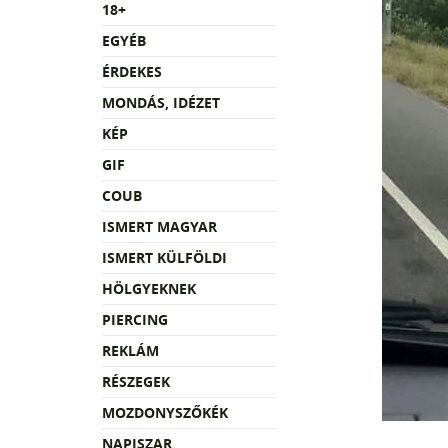
18+
EGYÉB
ÉRDEKES
MONDÁS, IDÉZET
KÉP
GIF
COUB
ISMERT MAGYAR
ISMERT KÜLFÖLDI
HÖLGYEKNEK
PIERCING
REKLÁM
RÉSZEGEK
MOZDONYSZŐKÉK
NAPISZAR