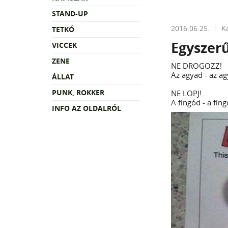
STAND-UP
2016.06.25.
K
TETKÓ
Egyszerű
VICCEK
ZENE
NE DROGOZZ!
Az agyad - az a
ÁLLAT
PUNK, ROKKER
NE LOPJ!
A fingód - a fin
INFO AZ OLDALRÓL