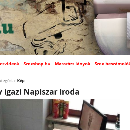
csvideok
Szexshop.hu
Masszázs lányok
Szex beszámoló
ategória:
Kép
y igazi Napiszar iroda