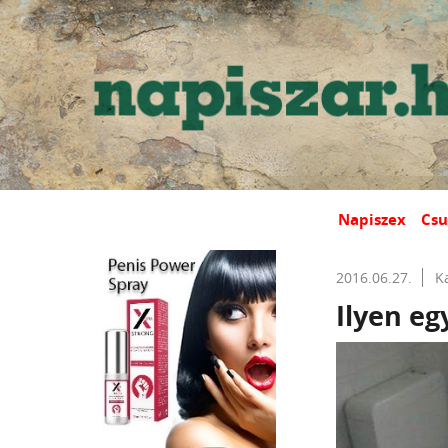
Napiszex
Csu
2016.06.27.
K
Ilyen eg