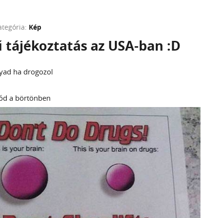
ategória:
Kép
 tájékoztatás az USA-ban :D
gyad ha drogozol
gód a börtönben