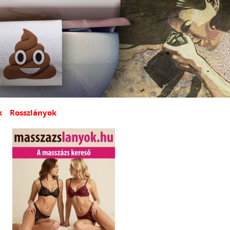
k
Rosszlányok