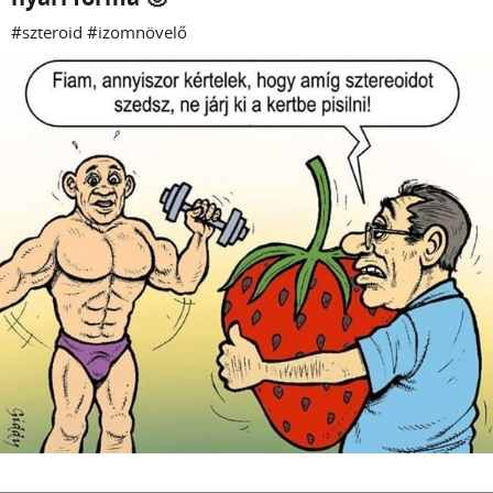
#szteroid #izomnövelő