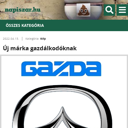
ÖSSZES KATEGÓRIA
Kép
2022.04.15.
Kategória:
Új márka gazdálkodóknak