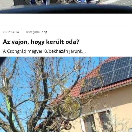
Kép
2022.04.14.
Kategória:
Az vajon, hogy került oda?
A Csongrád megyei Kübekházán járunk...