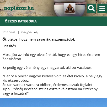
ÖSSZES KATEGÓRIA
Kép
2026.06.03.
Kategória:
Őt biztos, hogy nem zavarják a szomszédok
Frissítés :
Most jött az infó egy olvasónktól, hogy ez egy híres étterem
Zanzibáron...
Ez pedig egy vélemény egy magyartól, aki ott vacsizott :
"Henry a pincér nagyon kedves volt, az étel kiváló, a hely egy
kis ékszerdoboz!
Sokan vannak vacsora időben, érdemes asztalt foglalni.
Tipp: Próbálj kevésbé szeles asztalt választani ha érzékeny
vagy a huzatra!"