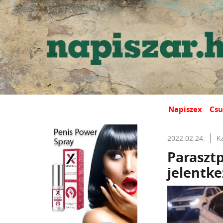
Napiszex
Csu
2022.02.24.
K
Paraszt
jelentke