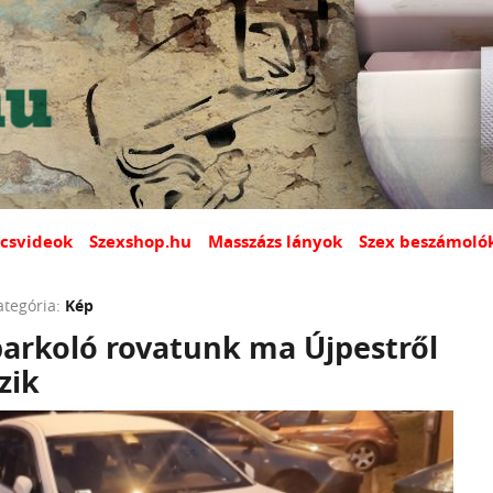
csvideok
Szexshop.hu
Masszázs lányok
Szex beszámoló
ategória:
Kép
parkoló rovatunk ma Újpestről
zik