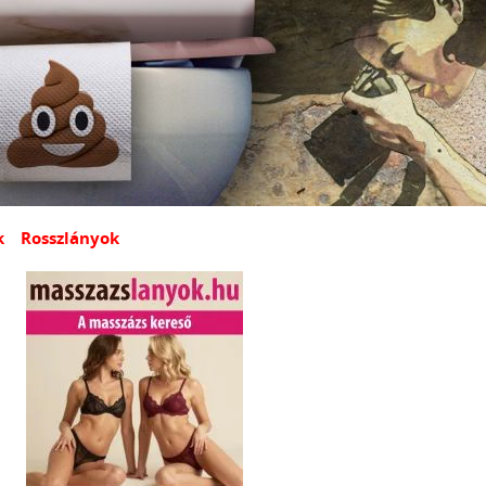
k
Rosszlányok