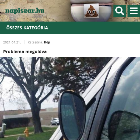
ÖSSZES KATEGÓRIA
Kép
2021.04.21.
Kategória:
Probléma megoldva