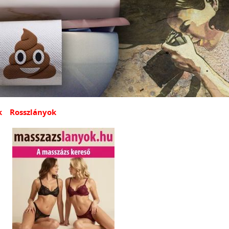
k
Rosszlányok