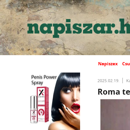
Napiszex
Csu
2025.02.19.
K
Roma te