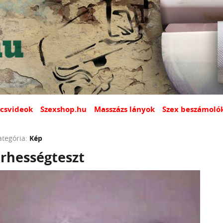
csvideok
Szexshop.hu
Masszázs lányok
Szex beszámoló
ategória:
Kép
rhességteszt