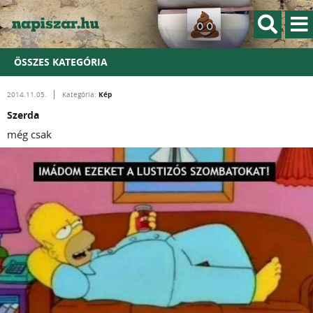
ÖSSZES KATEGÓRIA
Kép
2014.11.05.
Kategória:
Szerda
még csak