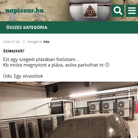
ÖSSZES KATEGÓRIA
Kép
2026.07.04.
Kategória:
Sziasztok!
Ezt egy szegedi plázában fotóztam...
Kb mióta megnyitott a pláza, azóta parkolhat itt 🙂
Üdv, Egy olvasótok