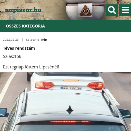
ÖSSZES KATEGÓRIA
Kép
2022.02.25.
Kategória:
Téves rendszám
Sziasztok!
Ezt tegnap lőttem Lipcsénél!