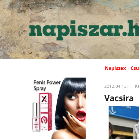
Napiszex
Csu
2012.04.13.
K
Vacsira