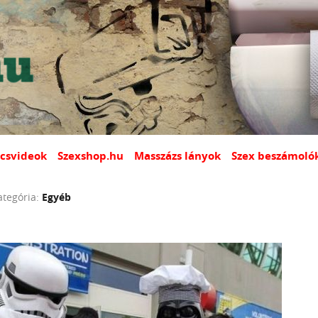
csvideok
Szexshop.hu
Masszázs lányok
Szex beszámoló
ategória:
Egyéb