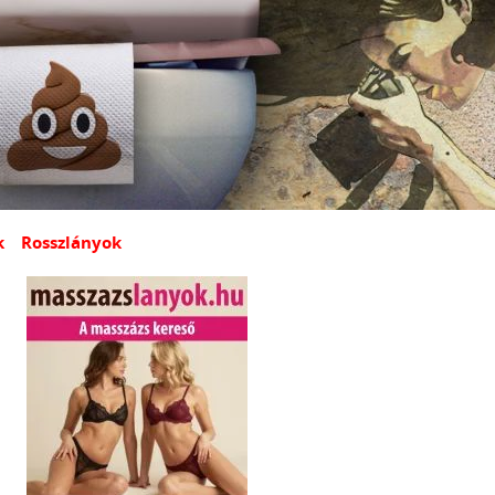
k
Rosszlányok