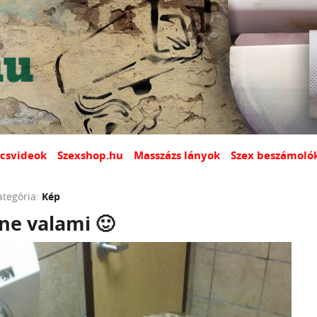
csvideok
Szexshop.hu
Masszázs lányok
Szex beszámoló
ategória:
Kép
ne valami 🙂