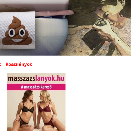
k
Rosszlányok