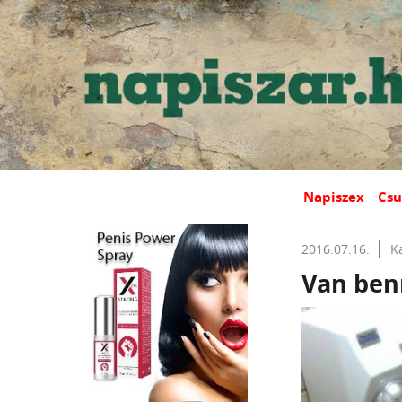
Napiszex
Csu
2016.07.16.
K
Van ben