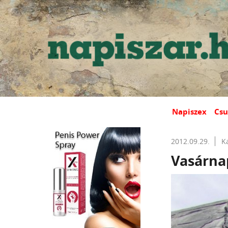
Napiszex
Csu
2012.09.29.
K
Vasárnap