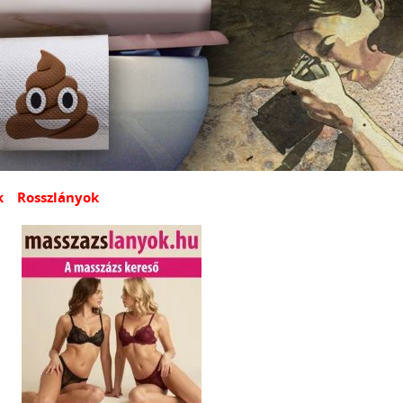
k
Rosszlányok