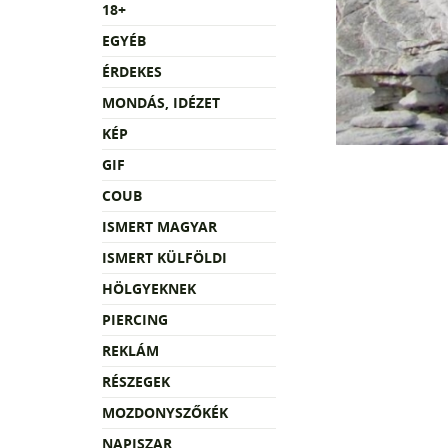
18+
EGYÉB
ÉRDEKES
MONDÁS, IDÉZET
KÉP
GIF
COUB
ISMERT MAGYAR
ISMERT KÜLFÖLDI
HÖLGYEKNEK
PIERCING
REKLÁM
RÉSZEGEK
MOZDONYSZŐKÉK
NAPISZAR