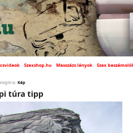
csvideok
Szexshop.hu
Masszázs lányok
Szex beszámoló
ategória:
Kép
i túra tipp