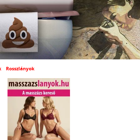
k
Rosszlányok