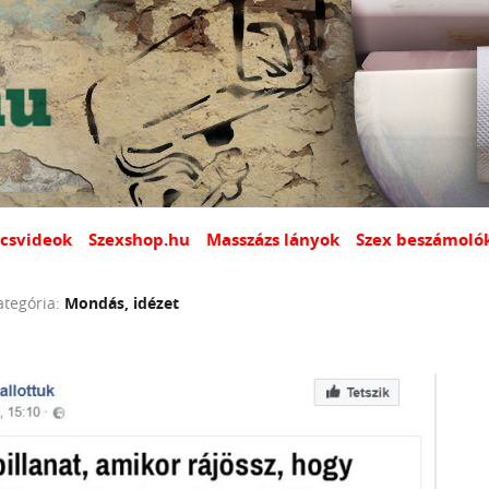
csvideok
Szexshop.hu
Masszázs lányok
Szex beszámoló
ategória:
Mondás, idézet