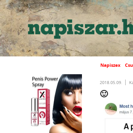
Napiszex
Csu
2018.05.09.
K
🙂