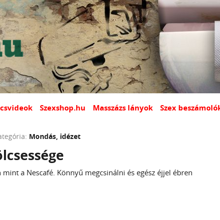
csvideok
Szexshop.hu
Masszázs lányok
Szex beszámoló
ategória:
Mondás, idézet
ölcsessége
 mint a Nescafé. Könnyű megcsinálni és egész éjjel ébren