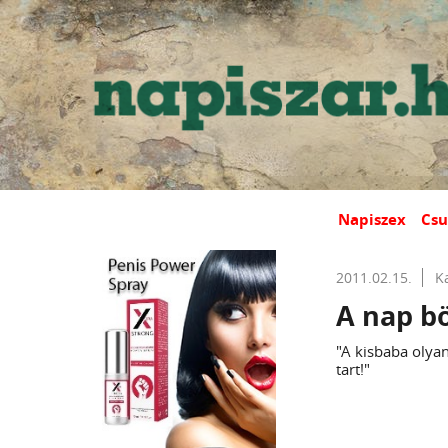
Napiszex
Csu
2011.02.15.
K
A nap b
"A kisbaba olyan
tart!"