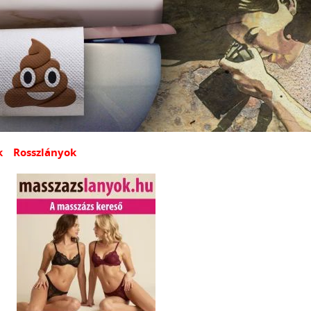
k
Rosszlányok