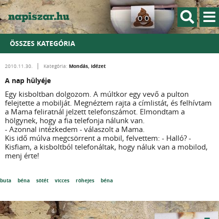
ÖSSZES KATEGÓRIA
Mondás, idézet
2010.11.30.
Kategória:
A nap hülyéje
Egy kisboltban dolgozom. A múltkor egy vevő a pulton
felejtette a mobilját. Megnéztem rajta a címlistát, és felhívtam
a Mama feliratnál jelzett telefonszámot. Elmondtam a
hölgynek, hogy a fia telefonja nálunk van.
- Azonnal intézkedem - válaszolt a Mama.
Kis idő múlva megcsörrent a mobil, felvettem: - Halló? -
Kisfiam, a kisboltból telefonáltak, hogy náluk van a mobilod,
menj érte!
buta
béna
sötét
vicces
röhejes
béna