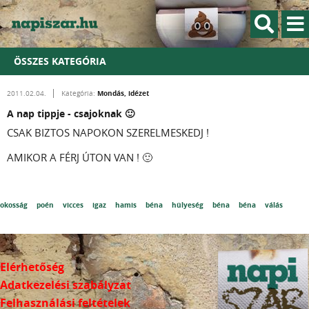
ÖSSZES KATEGÓRIA
Mondás, idézet
2011.02.04.
Kategória:
A nap tippje - csajoknak 🙂
CSAK BIZTOS NAPOKON SZERELMESKEDJ !
AMIKOR A FÉRJ ÚTON VAN ! 🙂
okosság
poén
vicces
igaz
hamis
béna
hülyeség
béna
béna
válás
Elérhetőség
Adatkezelési szabályzat
Felhasználási feltételek