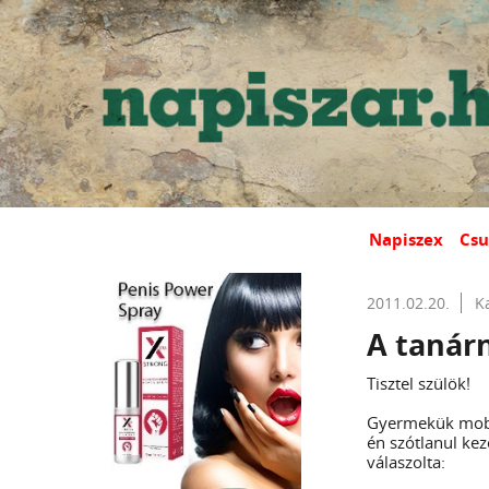
Napiszex
Csu
2011.02.20.
K
A tanárn
Tisztel szülök!
Gyermekük mobil
én szótlanul kez
válaszolta: