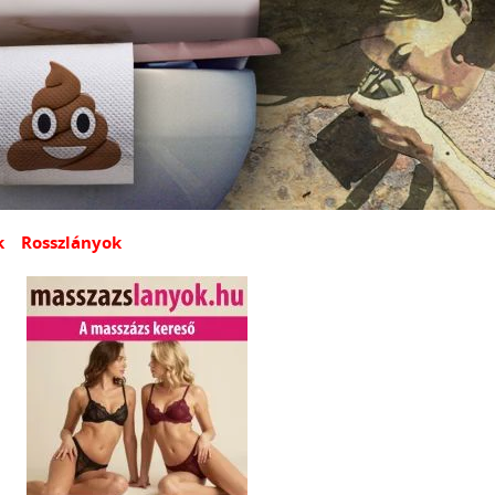
k
Rosszlányok