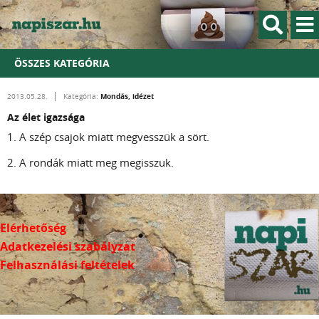
ÖSSZES KATEGÓRIA
Mondás, idézet
2013.05.28.
Kategória:
Az élet igazsága
1. A szép csajok miatt megvesszük a sört.
2. A rondák miatt meg megisszuk.
Elérhetőség
Adatkezelési szabályzat
Felhasználási feltételek