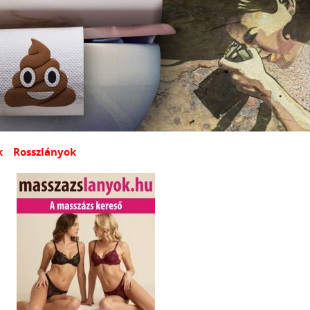
k
Rosszlányok