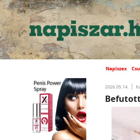
Napiszex
Csu
2026.05.14.
K
Befutott