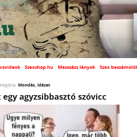
csvideok
Szexshop.hu
Masszázs lányok
Szex beszámoló
ategória:
Mondás, idézet
 egy agyzsibbasztó szóvicc